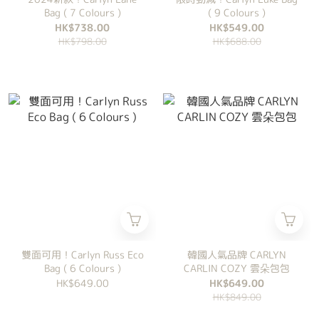
Bag ( 7 Colours )
( 9 Colours )
HK$738.00
HK$549.00
HK$798.00
HK$688.00
雙面可用！Carlyn Russ Eco
韓國人氣品牌 CARLYN
Bag ( 6 Colours )
CARLIN COZY 雲朵包包
HK$649.00
HK$649.00
HK$849.00