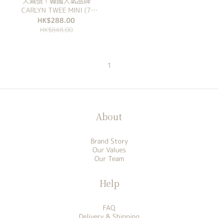
大減價！韓國人氣品牌
CARLYN TWEE MINI (7
Colours)
HK$288.00
HK$848.00
1
About
Brand Story
Our Values
Our Team
Help
FAQ
Delivery & Shipping