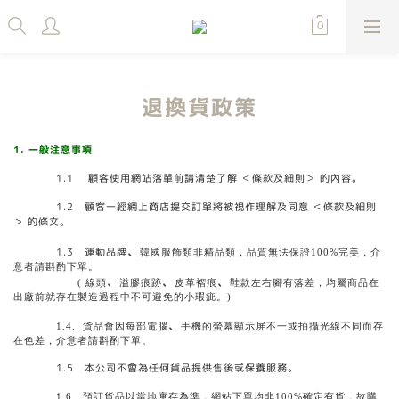
退換貨政策
1. 一般注意事項
1.1 顧客使用網站落單前請清楚了解 ＜條款及細則＞ 的內容。
1.2 顧客一經網上商店提交訂單將被視作理解及同意 ＜條款及細則
＞ 的條文。
、
1.3
運動品牌
韓國服飾類非精品類，品質無法保證100%完美，介
意者請斟酌下單。
、
、
、
( 線頭
溢膠痕跡
皮革褶痕
鞋款左右腳有落差，均屬商品在
出廠前就存在製造過程中不可避免的小瑕疵。)
、
1.4. 貨品會因每部電腦
手機的螢幕顯示屏不一或拍攝光線不同而存
在色差，介意者請斟酌下單。
1.5 本公司不會為任何貨品提供售後或保養服務。
1.6 預訂貨品以當地庫存為準，網站下單均非100%確定有貨，故購