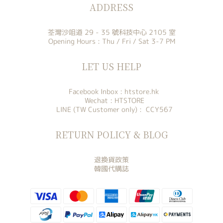
ADDRESS
荃灣沙咀道 29 - 35 號科技中心 2105 室
Opening Hours : Thu / Fri / Sat 3-7 PM
LET US HELP
Facebook Inbox :
htstore.hk
Wechat : HTSTORE
LINE (TW Customer only) : CCY567
RETURN POLICY & BLOG
退換貨政策
韓國代購誌