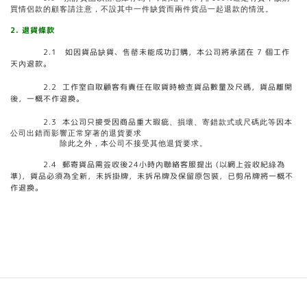
買情侶款的顧客請注意，不設其中一件缺貨而兩件貨品一起退款的情況。
2. 退貨條款
2.1 如因貨品缺貨、售罄未能成功訂購，本公司將承諾在 7 個工作
天內退款。
2.2 工作室自取顧客有責任在取貨時檢查貨品數量及尺碼，貨品離開
後，一概不作退換。
2.3 本公司只接受因商品重大瑕疵
、損壞、寄錯款式或尺碼此等因本
公司出錯而影響正常穿著的退貨要求
除此之外，本公司不接受其他退貨要求。
2.4 郵寄貨品需簽收後24小時內聯絡客服提出 (以網上簽收紀綠為
準)，貨品必須為全新，未拆掛牌，未拆吊牌及保留原包裝，已剪吊牌將一概不
作退換。