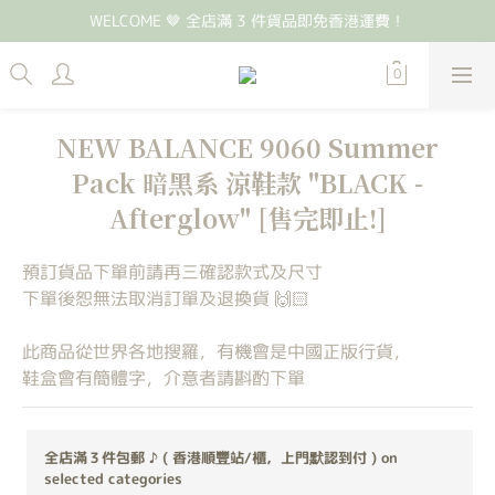
WELCOME 🤎 全店滿 3 件貨品即免香港運費！
NEW BALANCE 9060 Summer
Pack 暗黑系 涼鞋款 "BLACK -
Afterglow" [售完即止!]
預訂貨品下單前請再三確認款式及尺寸
下單後恕無法取消訂單及退換貨 🙌🏻
此商品從世界各地搜羅，有機會是中國正版行貨，
鞋盒會有簡體字，介意者請斟酌下單
全店滿３件包郵 ♪ ( 香港順豐站/櫃，上門默認到付 ) on
selected categories