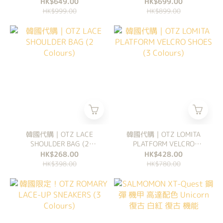
Colours)
HK$649.00
HK$699.00
HK$999.00
HK$899.00
韓國代購｜OTZ LACE
韓國代購｜OTZ LOMITA
SHOULDER BAG (2
PLATFORM VELCRO
Colours)
SHOES (3 Colours)
HK$268.00
HK$428.00
HK$398.00
HK$780.00