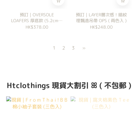
預訂｜OVERSOLE
預訂｜LAYER層次感！暗紋
LOAFERS 厚底款 (5.2cm厚
理飄逸吊帶 OPS ( 兩色入 )
底)
HK$378.00
HK$248.00
1
2
3
»
Htclothings 現貨大割引 ꕤ ( 不包郵 )