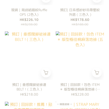
現貨｜背綁結暗紋Ruffle
預訂| 日系感紗紗吊帶壓紋
OPS (2色入)
外搭 ( 三色入 )
HK$226.10
HK$178.60
HK$238.00
HK$188.00
預訂｜垂感闊腳裙褲連
預訂 | 回歸款！包色 ITEM
BELT ! ( 三色入 )
＊ 版型極佳棉麻落地褲 (五
色入)
HK$218.00
HK$228.00
✧ 韓國連線 ✧