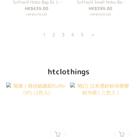
Softwill Hobo Bag 6L (5
Softwill Small Hobo Bag
Colours)
4L 半月袋 (5 Colours)
HK$439.00
HK$399.00
HK$579.00
HK$529.00
1
2
3
4
5
»
htclothings