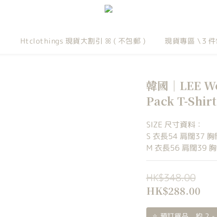
Htclothings 現貨大割引 ꕤ ( 不包郵 )
現貨專區 \３件
韓國｜LEE Wom
Pack T-Shir
SIZE 尺寸資料：
S 衣長54 肩闊37 胸
M 衣長56 肩闊39 胸
HK$348.00
HK$288.00
✧ 預訂貨品，約 2 