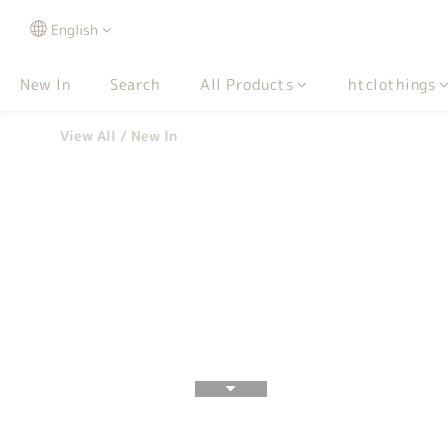
English
New In
Search
All Products
htclothings
View All
/
New In