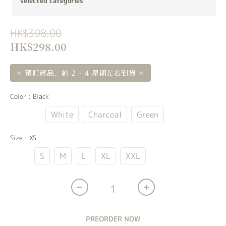
selected categories
HK$398.00
HK$298.00
✧ 預訂貨品，約 2 - 4 星期左右到貨 ✧
Color
: Black
Black
White
Charcoal
Green
Size
: XS
XS
S
M
L
XL
XXL
PREORDER NOW