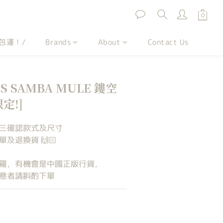
包運！/
Brands
About
Contact Us
S SAMBA MULE 鏤空
定!]
三確認款式及尺寸
及退換貨 🙌🏻
羅，有機會是中國正版行貨，
意者請斟酌下單