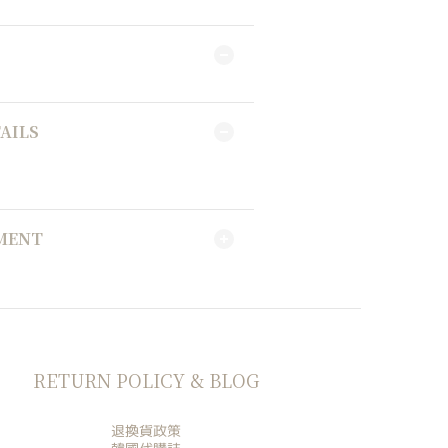
AILS
YMENT
RETURN POLICY & BLOG
退換貨政策