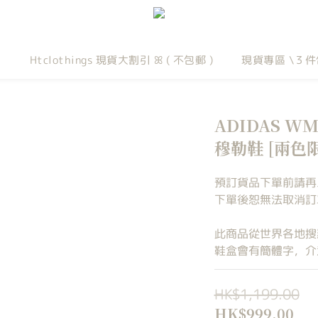
Htclothings 現貨大割引 ꕤ ( 不包郵 )
現貨專區 \３件
ADIDAS WM
穆勒鞋 [兩色限
預訂貨品下單前請再
下單後恕無法取消訂單
此商品從世界各地搜
鞋盒會有簡體字，介
HK$1,199.00
HK$999.00