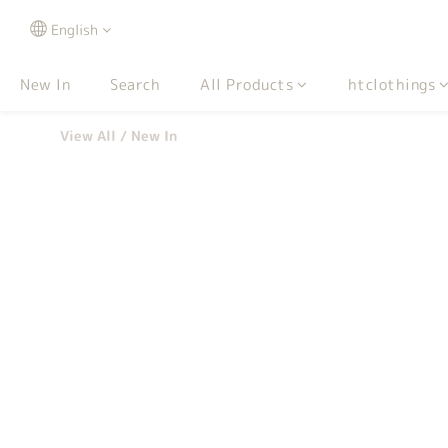
English
New In
Search
All Products
htclothings
View All
/
New In