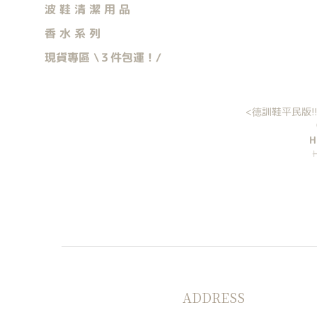
波 鞋 清 潔 用 品
香 水 系 列
現貨專區 \３件包運！/
<德訓鞋平民版!!>
H
ADDRESS