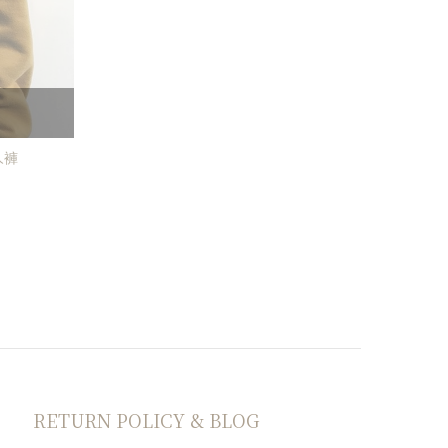
工人褲
RETURN POLICY & BLOG