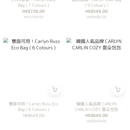
Bag ( 7 Colours )
( 9 Colours )
HK$738.00
HK$549.00
HK$798.00
HK$688.00
雙面可用！Carlyn Russ Eco
韓國人氣品牌 CARLYN
Bag ( 6 Colours )
CARLIN COZY 雲朵包包
HK$649.00
HK$649.00
HK$849.00