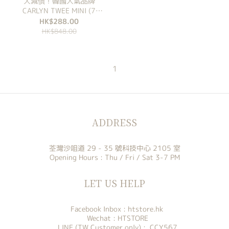
大減價！韓國人氣品牌
CARLYN TWEE MINI (7
Colours)
HK$288.00
HK$848.00
1
ADDRESS
荃灣沙咀道 29 - 35 號科技中心 2105 室
Opening Hours : Thu / Fri / Sat 3-7 PM
LET US HELP
Facebook Inbox :
htstore.hk
Wechat : HTSTORE
LINE (TW Customer only) : CCY567