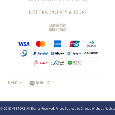
RETURN POLICY & BLOG
退換貨政策
韓國代購誌
$
HKD
繁體中文
© 2018 HTSTORE All Rights Reserved. Prices Subject to Change Without Notice.