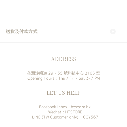
送貨及付款方式
ADDRESS
荃灣沙咀道 29 - 35 號科技中心 2105 室
Opening Hours : Thu / Fri / Sat 3-7 PM
LET US HELP
Facebook Inbox :
htstore.hk
Wechat : HTSTORE
LINE (TW Customer only) : CCY567