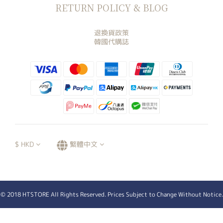
RETURN POLICY & BLOG
退換貨政策
韓國代購誌
$
HKD
繁體中文
© 2018 HTSTORE All Rights Reserved. Prices Subject to Change Without Notice.