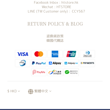
Facebook Inbox :
htstore.hk
Wechat : HTSTORE
LINE (TW Customer only) : CCY567
RETURN POLICY & BLOG
退換貨政策
韓國代購誌
$
HKD
繁體中文