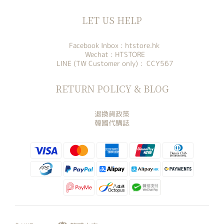
LET US HELP
Facebook Inbox :
htstore.hk
Wechat : HTSTORE
LINE (TW Customer only) : CCY567
RETURN POLICY & BLOG
退換貨政策
韓國代購誌