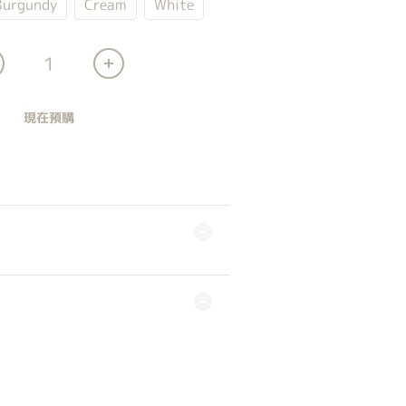
Burgundy
Cream
White
現在預購