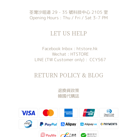
荃灣沙咀道 29 - 35 號科技中心 2105 室
Opening Hours : Thu / Fri / Sat 3-7 PM
LET US HELP
Facebook Inbox :
htstore.hk
Wechat : HTSTORE
LINE (TW Customer only) : CCY567
RETURN POLICY & BLOG
退換貨政策
韓國代購誌