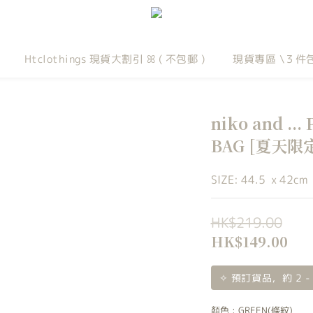
Htclothings 現貨大割引 ꕤ ( 不包郵 )
現貨專區 \３件
niko and ..
BAG [夏天限
SIZE: 44.5  x 42cm
HK$219.00
HK$149.00
✧ 預訂貨品，約 2 -
顏色
: GREEN(條紋)