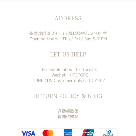
ADDRESS
荃灣沙咀道 29 - 35 號科技中心 2105 室
Opening Hours : Thu / Fri / Sat 3-7 PM
LET US HELP
Facebook Inbox :
htstore.hk
Wechat : HTSTORE
LINE (TW Customer only) : CCY567
RETURN POLICY & BLOG
退換貨政策
韓國代購誌