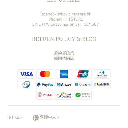
Facebook Inbox :
htstore.hk
Wechat : HTSTORE
LINE (TW Customer only) : CCY567
RETURN POLICY & BLOG
退換貨政策
韓國代購誌
$
HKD
繁體中文