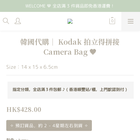
WELCOME 🤎 全店滿 3 件貨品即免香港運費！
韓國代購｜ Kodak 拍立得拼接
Camera Bag 🤎
Size：14 x 15 x 6.5cm
指定分類，全店滿３件包郵 ♪ ( 香港順豐站/櫃，上門默認到付 )
HK$428.00
✧ 預訂貨品，約 2 - 4星期左右到貨 ✧