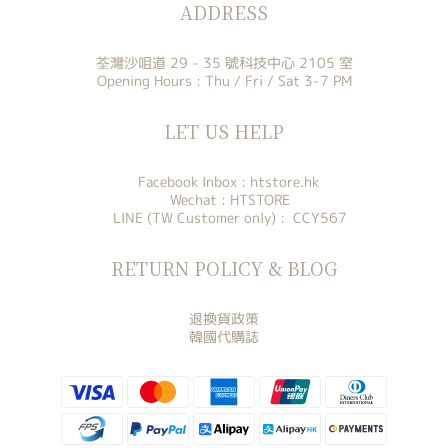
ADDRESS
荃灣沙咀道 29 - 35 號科技中心 2105 室
Opening Hours : Thu / Fri / Sat 3-7 PM
LET US HELP
Facebook Inbox :
htstore.hk
Wechat : HTSTORE
LINE (TW Customer only) : CCY567
RETURN POLICY & BLOG
退換貨政策
韓國代購誌