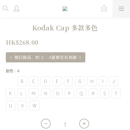
Kodak Cap 多款多色
HK$268.00
✧ 預訂貨品，約 2 - 4星期左右到貨 ✧
顏色
: A
A
B
C
D
E
F
G
H
I
J
K
L
M
N
O
P
Q
R
S
T
U
V
W