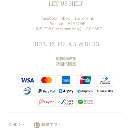
LET US HELP
Facebook Inbox :
htstore.hk
Wechat : HTSTORE
LINE (TW Customer only) : CCY567
RETURN POLICY & BLOG
退換貨政策
韓國代購誌
$
HKD
繁體中文