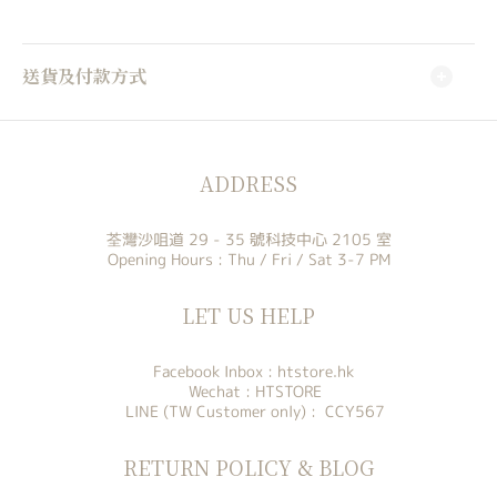
送貨及付款方式
ADDRESS
荃灣沙咀道 29 - 35 號科技中心 2105 室
Opening Hours : Thu / Fri / Sat 3-7 PM
LET US HELP
Facebook Inbox :
htstore.hk
Wechat : HTSTORE
LINE (TW Customer only) : CCY567
RETURN POLICY & BLOG