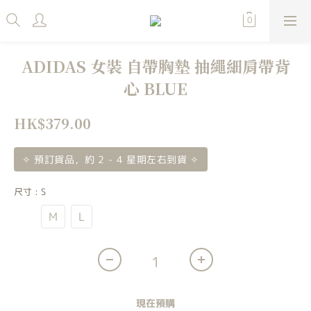
ADIDAS 女裝 自帶胸墊 抽繩細肩帶背
心 BLUE
HK$379.00
✧ 預訂貨品，約 2 - 4 星期左右到貨 ✧
尺寸
: S
S
M
L
現在預購