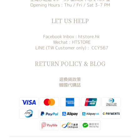
Opening Hours : Thu / Fri / Sat 3-7 PM
LET US HELP
Facebook Inbox :
htstore.hk
Wechat : HTSTORE
LINE (TW Customer only) : CCY567
RETURN POLICY & BLOG
退換貨政策
韓國代購誌