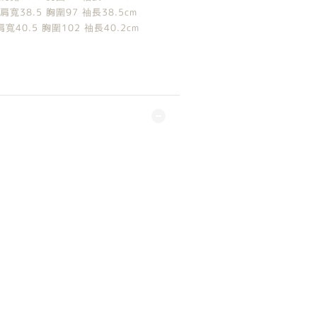
肩寬38.5 胸圍97 䄂長38.5cm
肩寬40.5 胸圍102 䄂長40.2cm