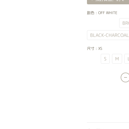
顏色
: OFF WHITE
OFF WHITE
BR
BLACK-CHARCOAL
尺寸
: XS
XS
S
M