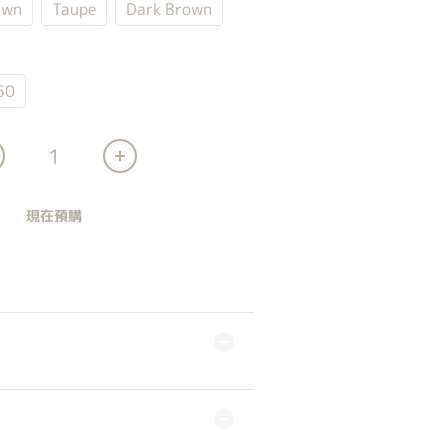
own
Taupe
Dark Brown
50
現在預購