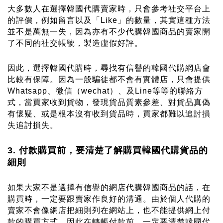
大多數人在選擇韓國代購賣家時，只會參考社交平台上
的評價，例如留言以及「Like」的數量，其實這種方法
並不是萬無一失，因為亦有不少
代購韓國商品的
賣家開
了不同的社交帳號，製造虛假好評。
因此，選擇韓國代購時，尋找有信譽的韓國代購網店會
比較有保障。因為一般騙徒都不會有實體店，只會提供
Whatsapp、微信（wechat）、及Line等等的聯絡方
式，當買家收到貨物，發現貨品質素參差、對貨品真偽
有懷疑、或是根本沒有收到貨品時，買家都難以追討損
失追討損失。
3. 付款購買前，要清楚了解購買韓國代購貨品的
細則
如果大家不是選擇有信譽的網店
代購韓國商品
的話，在
購買時，一定要跟賣家作良好的溝通。由於個人代購的
賣家不會像網店把細則列在網站上，也不能提供網上付
款的購買方式，因此在轉帳付款前，一定要清楚韓國代