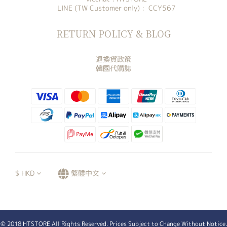
LINE (TW Customer only) : CCY567
RETURN POLICY & BLOG
退換貨政策
韓國代購誌
$
HKD
繁體中文
© 2018 HTSTORE All Rights Reserved. Prices Subject to Change Without Notice.