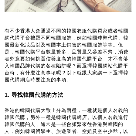
有不少香港人會通過不同的
韓國衣服代購
買家或者
韓國
網代購
平台搜羅不同韓國服飾，例如
韓國球鞋代購
、韓
國最新化妝品以及韓國本土銷售的韓國服飾等等。但
是，韓國代購平台數量繁多，且質量又參差不齊，消費
者究竟要如何挑選信譽度高的韓國代購平台，才不會落
入
韓國品牌代購
的各種陷阱呢？而選擇
韓國網站代購
平
台時，有什麼注意事項呢？以下就跟大家講一下選擇韓
國代購網店時要注意的事項。
1. 尋找韓國代購的方法
香港的韓國代購大致上分為兩種，一種就是個人名義的
韓國代購，另外一種是韓國代購網店。以個人名義進行
韓國代購的人，通常是一些會頻繁來往香港與韓國的
人，例如韓國留學生、旅遊業者、空姐及空中少爺，以