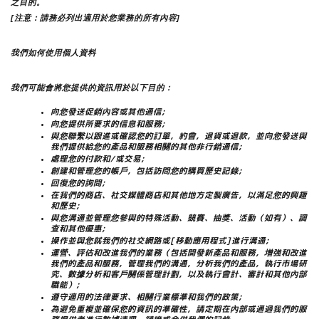
之目的。
[注意：請務必列出適用於您業務的所有內容]
我們如何使用個人資料
我們可能會將您提供的資訊用於以下目的：
向您發送促銷內容或其他通信;
向您提供所要求的信息和服務;
與您聯繫以跟進或確認您的訂單，約會，退貨或退款，並向您發送與
我們提供給您的產品和服務相關的其他非行銷通信;
處理您的付款和/或交易;
創建和管理您的帳戶，包括訪問您的購買歷史記錄;
回復您的詢問;
在我們的商店、社交媒體商店和其他地方定製廣告，以滿足您的興趣
和歷史;
與您溝通並管理您參與的特殊活動、競賽、抽獎、活動（如有）、調
查和其他優惠;
操作並與您就我們的社交網路或[移動應用程式]進行溝通;
運營、評估和改進我們的業務（包括開發新產品和服務，增強和改進
我們的產品和服務，管理我們的溝通，分析我們的產品，執行市場研
究、數據分析和客戶關係管理計劃，以及執行會計、審計和其他內部
職能）;
遵守適用的法律要求、相關行業標準和我們的政策;
為避免重複並確保您的資訊的準確性，請定期在內部或通過我們的服