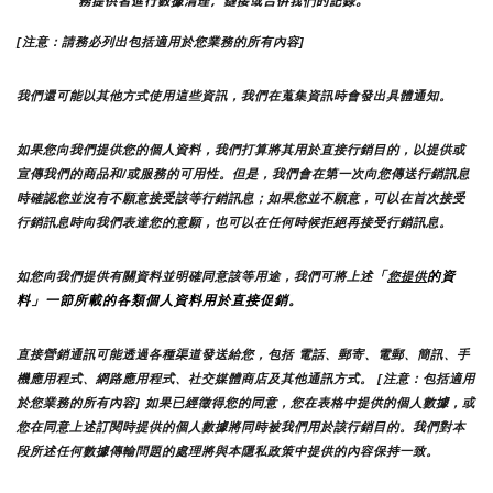
務提供者進行數據清理，鏈接或合併我們的記錄。
[注意：請務必列出包括適用於您業務的所有內容]
我們還可能以其他方式使用這些資訊，我們在蒐集資訊時會發出具體通知。
如果您向我們提供您的個人資料，我們打算將其用於直接行銷目的，以提供或
宣傳我們的商品和/或服務的可用性。但是，我們會在第一次向您傳送行銷訊息
時確認您並沒有不願意接受該等行銷訊息；如果您並不願意，可以在首次接受
行銷訊息時向我們表達您的意願，也可以在任何時候拒絕再接受行銷訊息。
「
的資
如您向我們提供有關資料並明確同意該等用途，我們可將上述
您提供
料」一節所載的各類個人資料用於直接促銷。
直接營銷通訊可能透過各種渠道發送給您，包括 電話、郵寄、電郵、簡訊、手
機應用程式、網路應用程式、社交媒體商店及其他通訊方式。 [注意：包括適用
於您業務的所有內容] 如果已經徵得您的同意，您在表格中提供的個人數據，或
您在同意上述訂閱時提供的個人數據將同時被我們用於該行銷目的。我們對本
段所述任何數據傳輸問題的處理將與本隱私政策中提供的內容保持一致。