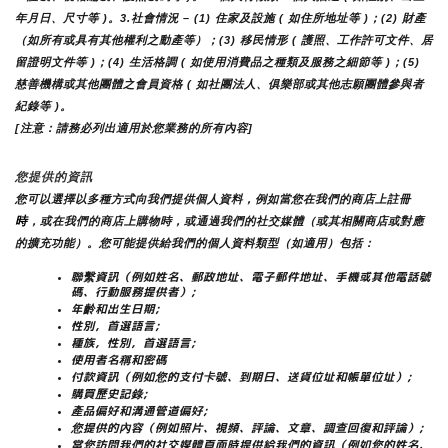
年月日、尺寸等 )。3.社會情況 – (1) 住家及設施 ( 如住所地址等 )；(2) 財產
（如所有或具有其他權利之動產等）；(3) 移民情形 ( 護照、工作許可文件、居
留證明文件等 )；(4) 生活格調 ( 如使用消費品之種類及服務之細節等 )；(5) 
慈善機構或其他團體之會員資格 ( 如社團法人、俱樂部或其他志願團體參與者
紀錄等 )。
[注意：請務必列出適用於您業務的所有內容]
您提供的資訊
您可以選擇以多種方式向我們提供個人資料，例如當您在我們的商店上註冊
時
，或在我們的商店上購物時，或通過我們的社交媒體（或其相關商店或對應
的擴充功能）。您可能提供給我們的個人資料類型（如適用）包括：
聯繫資訊（例如姓名、郵政地址、電子郵件地址、手機或其他電話號
碼、行動服務提供者）;
年齡和出生日期;
性別，首選語言;
種族，性別，首選語言;
使用者名稱和密碼
付款資訊（例如您的支付卡號、到期日、送貨位址和帳單位址）;
購買歷史記錄;
產品偏好和溝通管道偏好;
您提供的內容（例如照片、視頻、評論、文章、調查回復和評論）;
當您訪問我們的社交媒體頁面時提供給我們的資訊（例如您的姓名、