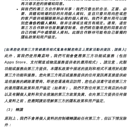
再次尋求您的授權和同意。
與我們的第三方合作夥伴共享：我們只會出於合法、正當、必
要、具體和明確的目的共用個人資料，並且只會共用向您或您
的客戶提供相關服務所必需的個人資料。我們不會共用可以識
別您
身份的個人資料
，除非法律或法規另有規定。通常，這些
第三方合作夥伴也是數據控制者，他們將在徵得您的同意后在
自己的帳戶中處理個人資料。此類合作夥伴可能有自己單獨的
隱私政策和用戶協定。
[如果您使用第三方营銷應用程式蒐集有關您商店上買家活動的資訊，請插入]
此外，當我們使用
商店
時
，
我們可能會
使用
第三方功能或服務（包括
Apps Store、支付閘道或物流服務提供者的應用程式）。請注意，此類
功能或服務由第三方提供。本隱私政策中描述的規則和程式不適用於此類
第三方功能和服務。您向第三方商店或服務提供的任何資訊將直接提供給
這些服務的網路運營商。即使您通過商店訪問，您也必須遵守這些第三方
的適用隱私政策和用戶協定（如果有）。我們不對任何第三方商店的內容
以及有關個人資料和安全措施的第三方政策負責。在向第三方提供任何個
人資料之前，您應閱讀並理解第三方的隱私政策和用戶協定。
（3） 轉讓
原則上，我們不會將個人資料的控制權轉讓給任何第三方，但以下情況除
外：