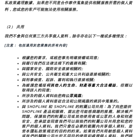
私政策處理數據。如果您不同意合作夥伴蒐集提供相關服務所需的個人資
料，您或您的客戶可能無法使用相關服務。
（2） 共用
我們不會與任何第三方共享個人資料，除非存在以下一種或多種情況：
[注意： 包括適用於您業務的所有內容]
根據您的要求，或經您事先明確授權或同意;
與履行我們在法律法規下的義務有關;
與國家安全、國防安全直接相關的;
與公共安全、公共衛生和重大公共利益直接相關的;
與刑事偵查、起訴、審判和執行直接相關;
為維護您
或任何其他人的生命、財產等重大合法權益
，但難以
取得該人的同意;
所涉及的個人資料由您
向公眾揭露
;
所涉及的個人資料是從合法和公開揭露的資訊中蒐集的。
與 SHOPLINE 和 SHOPLINE 的附屬公司共用：為了向您提供 
SHOPLINE 產品和服務，提出您可能感興趣的推薦，解決帳戶
問題，保護我們的附屬公司或其他使用者或公眾的人身和財產
安全，您承認並同意我們可以與我們的附屬公司共用您和您的
客戶的個人資料。我們只會在必要的範圍內共享個人資料，並
受本隱私政策規定的目的的約束。如果我們共用敏感個人資料
或我們的關聯公司出於不同目的使用和處理個人資料，我們將