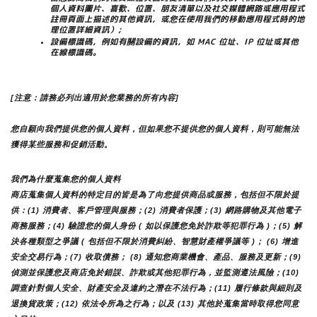
個人資料圖片、喜歡、位置、朋友清單以及社交媒體網路或應用程式
註冊頁面上描述的其他資訊，或您在使用我們的移動應用程式時的地
理位置詳細資訊）;
設備標識碼，例如有關設備的資訊，如 MAC 位址、IP 位址或其他
在線標識碼。
[注意：請務必列出適用於您業務的所有內容]
您自願向我們提供您的個人資料，但如果您不提供您的個人資料，則可能無法
獲得某些服務和促銷活動。
我們為什麼蒐集您的個人資料
商店蒐集個人資料的特定目的皆是為了向您提供商品或服務，包括但不限於提
供：(1) 消費者、客戶管理與服務；(2) 消費者保護；(3) 網路購物及其他電子
商務服務；(4) 驗證您的個人身份 ( 如以保護您免於詐欺等犯罪行為 )；(5) 解
決各種類型之爭議 ( 包括但不限於消費糾紛、智慧財產權爭議等 )； (6) 增進
安全交易行為；(7) 收取債務； (8) 通知您商業機會、產品、服務及更新；(9) 
偵測並保護您及商店免於錯誤、詐欺或其他犯罪行為，並監測遵法風險；(10) 
調查針對個人安全、財產安全及違約之潛在不法行為；(11) 履行條款與細則及
退換貨政策；(12) 依法令所為之行為；以及 (13) 其他於蒐集當時取得您同意