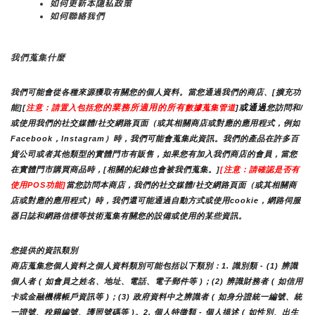
如何更新本隱私政策
如何聯絡我們
我們蒐集什麼
我們可能會從各種來源獲取有關您的個人資料。當您通過我們的商店、[擴充功
您的業務所適用的所有
或通過
能][
注意：請置入包括
數據蒐集管道
]
您訪問和/
或使用我們的社交媒體/社交網路頁面（或其相關商店或對應的應用程式，例如
Facebook，Instagram）時，我們可能會蒐集此資訊。我們的產品在許多百
貨公司或者其他類型的實體門市有販售，如果您有加入我們商店的會員，當您
在實體門市購買商品時，[相關的紀錄也會被我們蒐集。]
[注意：請確認是否有
使用POS功能]
當您訪問本商店，我們的社交媒體/社交網路頁面（或其相關商
店或對應的應用程式）時，我們還可能通過自動方式或使用cookie，網路伺服
器日誌和網路信標等技術蒐集有關您的設備或使用的某些資訊。
您提供的資訊類別
商店蒐集您個人資料之個人資料類別可能包括以下類別：1. 識別類 - (1) 辨識
個人者 ( 如會員之姓名、地址、電話、電子郵件等 )；(2) 辨識財務者 ( 如信用
卡或金融機構帳戶資訊等 )；(3) 政府資料中之辨識者 ( 如身分證統一編號、統
一證號、稅籍編號、護照號碼等 )。2. 個人特徵類 - 個人描述 ( 如性別、出生