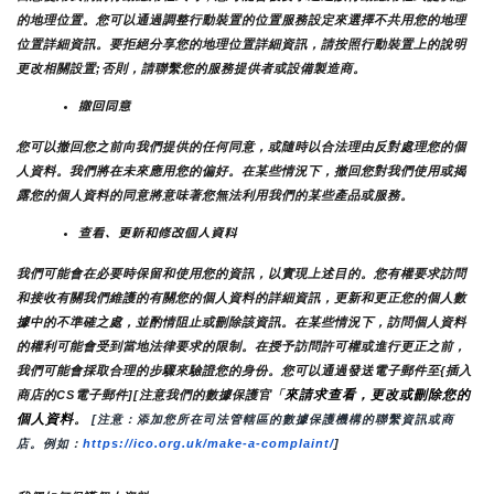
的地理位置。您可以通過調整行動裝置的位置服務設定來選擇不共用您的地理
位置詳細資訊。要拒絕分享您的地理位置詳細資訊，請按照行動裝置上的說明
更改相關設置;否則，請聯繫您的服務提供者或設備製造商。
撤回同意
您可以撤回您之前向我們提供的任何同意，或隨時以合法理由反對處理您的個
人資料。我們將在未來應用您的偏好。在某些情況下，撤回您對我們使用或揭
露您的個人資料的同意將意味著您無法利用我們的某些產品或服務。
查看、更新和修改個人資料
我們可能會在必要時保留和使用您的資訊，以實現上述目的。您有權要求訪問
和接收有關我們維護的有關您的個人資料的詳細資訊，更新和更正您的個人數
據中的不準確之處，並酌情阻止或刪除該資訊。在某些情況下，訪問個人資料
的權利可能會受到當地法律要求的限制。在授予訪問許可權或進行更正之前，
我們可能會採取合理的步驟來驗證您的身份。您可以通過發送電子郵件至{插入
來請求查看，更改或刪除您的
商店的CS電子郵件][注意我們的數據保護官「
個人資料
。
 [注意：添加您所在司法管轄區的數據保護機構的聯繫資訊或商
店。例如：
https://ico.org.uk/make-a-complaint/
]