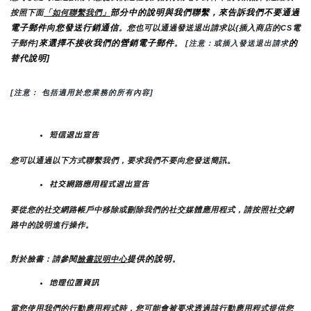
部分中的說明與我們聯繫，來告訴我們不要通過
按照下面
「如何聯繫我們」
電子郵件向您發送行銷通信
。您也可以通過發送退出請求以{插入商店的CS電
來選擇不接收我們的營銷電子郵件
的
子郵件]
。
 [注意：或插入發送退出請求
替代說明]
[注意： 包括適用於您業務的所有內容]
短信退出宣告
您可以通過以下方式聯繫我們，要求我們不要向您發送簡訊。
社交網路應用程式退出宣告
要從您的社交網路帳戶中移除或刪除我們的社交媒體應用程式，請按照社交網
路中的說明進行操作。
提供的說明
對於臉書：請參閱
臉書説明中心
。
地理位置資訊
當您使用我們的行動應用程式時，您可能會被要求透過該行動應用程式提供您