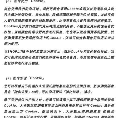
（2） 如何使用「Cookie」
當您使用我們的商店時，我們可能會通過Cookie或類似技術蒐集個人資
料主體的設備型號、操作系統、設備標識碼和登錄IP位址資訊，並緩存個
人資料主體的瀏覽資訊和點擊資訊，以便查看個人資料主體的網路環境。
Cookies允許我們在訪問商店時識別您的身份，不斷優化商店的使用者友
好性，並根據您的需求對商店進行調整。您也可以更改瀏覽器的設置，以
便瀏覽器不接受我們商店上的Cookie，但這可能會影響您對商店某些功
能的使用。
在SHOPLINE中我們所建立的商店上，藉助Cookie和其他類似技術，我
們可以識別您是否是我們的既有使用者或者會員，而無需在每個頁面上重
新登錄和進行身份驗證。
（3）如何管理「Cookie」
您可以根據自己的偏好來管理或刪除某些類別的追蹤技術。許多瀏覽器都
具有「請勿追蹤」功能，可向商店發送「請勿追蹤」 請求。
除了我們提供的控制之外，您還可以選擇在其互聯網瀏覽器中啟用或禁用
Cookie。大多數互聯網瀏覽器還允許您選擇是禁用所有 Cookie 還是僅
禁用第三方 Cookie。默認情況下，大多數互聯網瀏覽器 都接受 
Cookie，但可以更改此設置。有關詳細資訊，請參閱 Internet 瀏覽器中