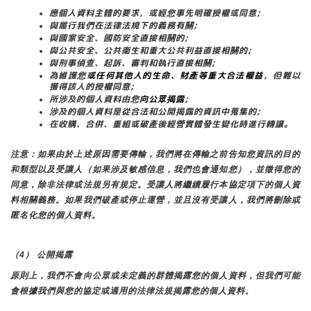
應個人資料主體的要求，或經您事先明確授權或同意;
與履行我們在法律法規下的義務有關;
與國家安全、國防安全直接相關的;
與公共安全、公共衛生和重大公共利益直接相關的;
與刑事偵查、起訴、審判和執行直接相關;
為維護您
或任何其他人的生命、財產等重大合法權益
，但難以
獲得該人的授權同意;
所涉及的個人資料由您
向公眾揭露
;
涉及的個人資料是從合法和公開揭露的資訊中蒐集的;
在收購、合併、重組或破產後經營實體發生變化時進行轉讓。
注意：如果由於上述原因需要傳輸，我們將在傳輸之前告知您資訊的目的
和類型以及受讓人（如果涉及敏感信息，我們也會通知您），並徵得您的
同意，除非法律或法規另有規定。受讓人將繼續履行本協定項下的個人資
料相關義務。如果我們破產或停止運營，並且沒有受讓人，我們將刪除或
匿名化您的個人資料。
（4） 公開揭露
原則上，我們不會向公眾或未定義的群體揭露您的個人資料，但我們可能
會根據我們與您的協定或適用的法律法規揭露您的個人資料。