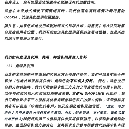
在商店上，您可以通過清除緩存來刪除現有的追蹤技術。
當您在未登錄的情況下瀏覽網頁時，我們會蒐集實現流覽功能所需的
Cookie，以便為您提供相關服務。
請注意，如果您拒絕使用或刪除現有的追蹤技術，則需要在每次訪問時親
自更改使用者設置，我們可能無法為您提供優質的使用者體驗，並且某些
功能可能無法正常運行。
我們如何處理及利用、共用、轉讓和揭露個人資料
（1） 處理及利用
商店的某些功能可能由我們的第三方合作夥伴提供，我們可能會委託合作
夥伴（包括技術服務提供者）處理您的
某些個人資料
。 例如，當您使用
自動支付功能時，我們可能會要求第三方支付公司處理您的信用卡資訊，
以便按照您的指示向您收取相關服務費; 當
使用 
SHOPLINE 付款時，我
們可能會要求第三方服務提供者處理您和您客戶的個人資料，這些服務提
供者可以促進「瞭解您的客戶」以及交易監控和風險管理。 
 [注意：添加
您與之共用此資訊的任何其他供應商。例如，銷售管道、支付閘道、運輸和履
我們將與第三方服務提供者簽署保密協定，以管理數據處理的
行應用程式]
目的、處理期限和雙方的責任，並將要求合作夥伴根據我們的要求和本隱