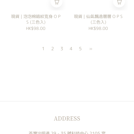
現貨 | 泡泡棉暗紋寬身 O P
現貨 | 仙氣飄逸層層 O P S
S (三色入)
(三色入)
HK$98.00
HK$98.00
1
2
3
4
5
»
ADDRESS
荃灣沙咀道 29 - 35 號科技中心 2105 室