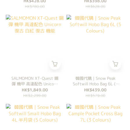
SHOES (3 Colours)
Colours)
HK$428.00
HK$398.00
HK$780.00
HK$628.00
SALMOMON XT-Quest 鋼
韓國代購｜Snow Peak
彈 機甲 高達配色 Unicorn
Softwill Hobo Bag 6L (5
復古 白紅 復古 機能
Colours)
HK$1,849.00
HK$439.00
HK$2,299.00
HK$579.00