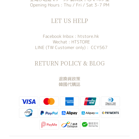
Opening Hours : Thu / Fri / Sat 3-7 PM
LET US HELP
Facebook Inbox :
htstore.hk
Wechat : HTSTORE
LINE (TW Customer only) : CCY567
RETURN POLICY & BLOG
退換貨政策
韓國代購誌