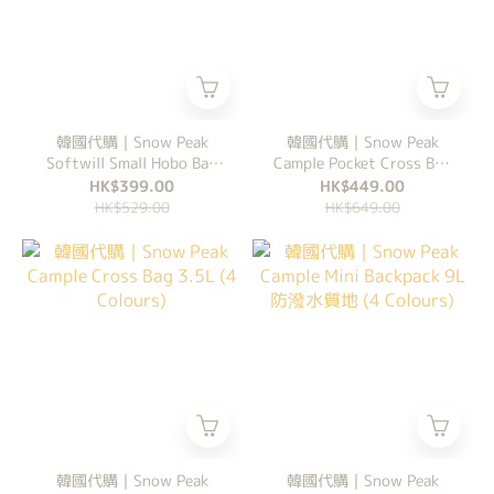
韓國代購｜Snow Peak
韓國代購｜Snow Peak
Softwill Small Hobo Bag
Cample Pocket Cross Bag
4L 半月袋 (5 Colours)
7L (3 Colours)
HK$399.00
HK$449.00
HK$529.00
HK$649.00
韓國代購｜Snow Peak
韓國代購｜Snow Peak