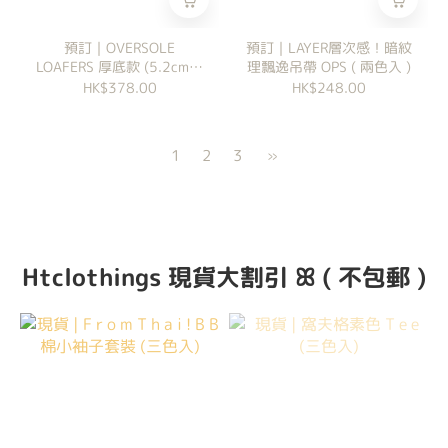
預訂｜OVERSOLE
預訂｜LAYER層次感！暗紋
LOAFERS 厚底款 (5.2cm厚
理飄逸吊帶 OPS ( 兩色入 )
底)
HK$378.00
HK$248.00
1
2
3
»
Htclothings 現貨大割引 ꕤ ( 不包郵 )