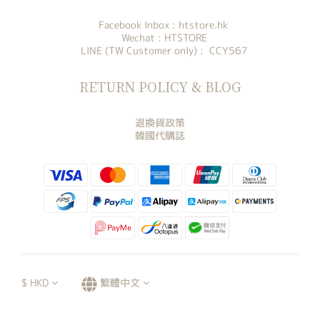
Facebook Inbox :
htstore.hk
Wechat : HTSTORE
LINE (TW Customer only) : CCY567
RETURN POLICY & BLOG
退換貨政策
韓國代購誌
$
HKD
繁體中文