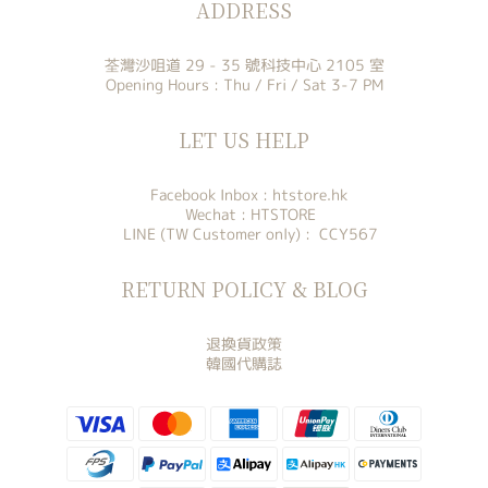
ADDRESS
荃灣沙咀道 29 - 35 號科技中心 2105 室
Opening Hours : Thu / Fri / Sat 3-7 PM
LET US HELP
Facebook Inbox :
htstore.hk
Wechat : HTSTORE
LINE (TW Customer only) : CCY567
RETURN POLICY & BLOG
退換貨政策
韓國代購誌