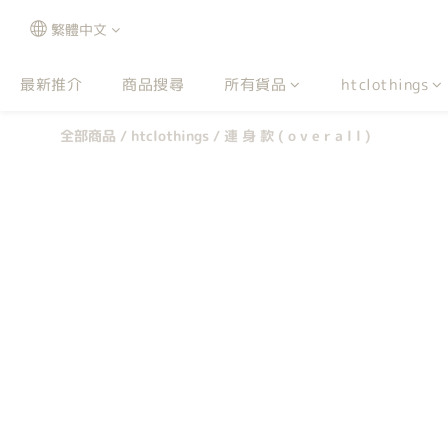
繁體中文
最新推介
商品搜尋
所有貨品
htclothings
全部商品
/
htclothings
/
連 身 款 ( o v e r a l l )