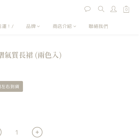
包運！/
品牌
商店介紹
聯絡我們
 皺褶氣質長裙 (兩色入)
星期左右到貨