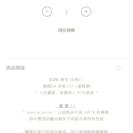
現在預購
商品描述
SIZE 尺寸 (CM)：
胸闊54
衣長131 (連肩帶)
* 人手量度，或會有2-3CM誤差 *
留 意 ! !
- “ special price “ 公價商品不設 VIP 9 折優惠 -
- 照片會因拍攝光線及不同顯示屏而有色差 -
~ 購買代表已知悉此情況，如介意請斟酌購買啊 ~