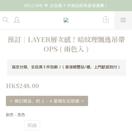
WELCOME 🤎 全店滿 3 件貨品即免香港運費！
預訂｜LAYER層次感！暗紋理飄逸吊帶
OPS ( 兩色入 )
指定分類，全店滿３件包郵 ♪ ( 香港順豐站/櫃，上門默認到付 )
HK$248.00
✧ 預訂貨品，約 2 - 4 星期左右到貨 ✧
顏色
: 黑色
黑色
灰綠