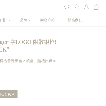
包運！/
品牌
商店介紹
聯絡我們
figer 字LOGO 附散銀位!
CK"
有機會是皮盒／紙盒，隨機出貨＊
星期左右到貨