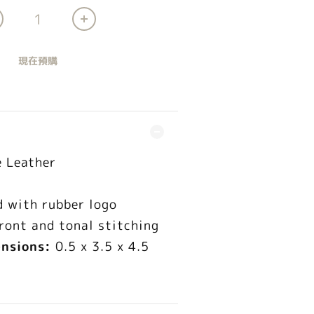
現在預購
 Leather
d with rubber logo
front and tonal stitching
ensions:
0.5 x 3.5 x 4.5