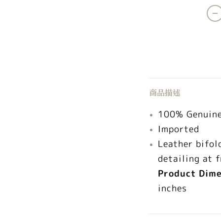
商品描述
100% Genuine
Imported
Leather bifol
detailing at 
Product Dim
inches