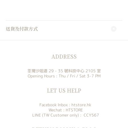
送貨及付款方式
ADDRESS
荃灣沙咀道 29 - 35 號科技中心 2105 室
Opening Hours : Thu / Fri / Sat 3-7 PM
LET US HELP
Facebook Inbox :
htstore.hk
Wechat : HTSTORE
LINE (TW Customer only) : CCY567