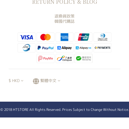
RETURN POLICY & BLOG
退換貨政策
韓國代購誌
$
HKD
繁體中文
© 2018 HTSTORE All Rights Reserved. Prices Subject to Change Without Notice.