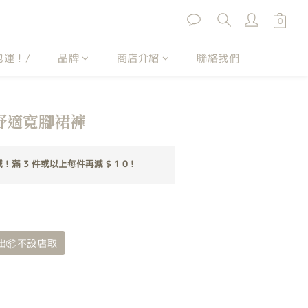
包運！/
品牌
商店介紹
聯絡我們
 棉舒適寬腳裙褲
滿 3 件或以上每件再減 $ 1 0！
出📦不設店取