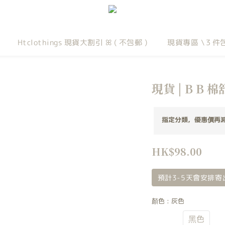
Htclothings 現貨大割引 ꕤ ( 不包郵 )
現貨專區 \３件
現貨 | B B
指定分類，優惠價再減！
HK$98.00
預計3-5天會安排寄
顏色
: 灰色
灰色
黑色