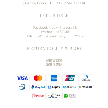
Opening Hours : Thu / Fri / Sat 3-7 PM
LET US HELP
Facebook Inbox :
htstore.hk
Wechat : HTSTORE
LINE (TW Customer only) : CCY567
RETURN POLICY & BLOG
退換貨政策
韓國代購誌