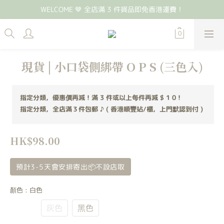
WELCOME 🤎 全店滿 3 件貨品即免香港運費！
現貨 | 小口袋側綁帶 O P S (三色入)
指定分類，優惠價再減！滿 3 件或以上每件再減 $ 1 0！
指定分類，全店滿３件包郵 ♪ ( 香港順豐站/櫃，上門默認到付 )
HK$98.00
預計3-5天會安排寄出📦不設店取
顏色
: 白色
白色
灰色
黑色