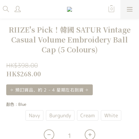
RIIZE's Pick！韓國 SATUR Vintage
Casual Volume Embroidery Ball
Cap (5 Colours)
HK$398.00
HK$268.00
✧ 預訂貨品，約 2 - 4 星期左右到貨 ✧
顏色
: Blue
Blue
Navy
Burgundy
Cream
White