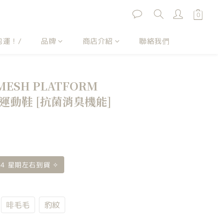
包運！/
品牌
商店介紹
聯絡我們
.. MESH PLATFORM
E 運動鞋 [抗菌消臭機能]
 4 星期左右到貨 ✧
啡毛毛
豹紋