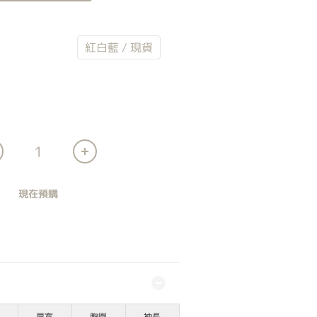
w York / 現貨
紅白藍 / 現貨
現在預購
肩寬
胸圍
袖長