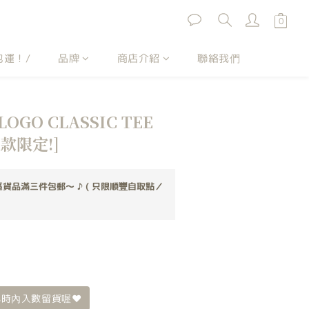
包運！/
品牌
商店介紹
聯絡我們
 LOGO CLASSIC TEE
三款限定!]
貨品滿三件包郵～ ♪ ( 只限順豐自取點／
時內入數留貨喔❤️