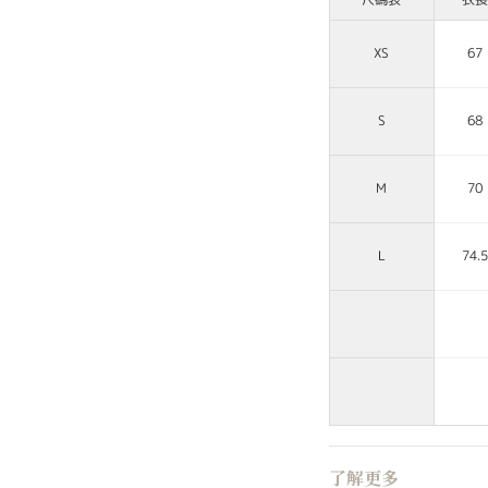
XS
67
S
68
M
70
L
74.5
了解更多