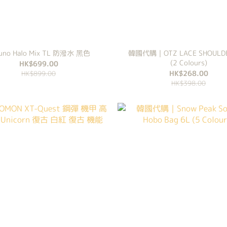
uno Halo Mix TL 防潑水 黑色
韓國代購｜OTZ LACE SHOULDE
(2 Colours)
HK$699.00
HK$268.00
HK$899.00
HK$398.00