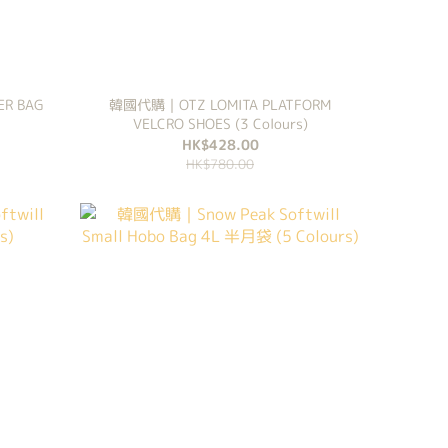
R BAG
韓國代購｜OTZ LOMITA PLATFORM
VELCRO SHOES (3 Colours)
HK$428.00
HK$780.00