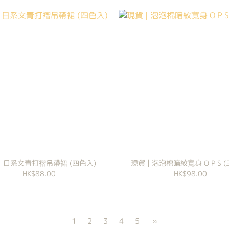
| 日系文青打褶吊帶裙 (四色入)
現貨 | 泡泡棉暗紋寬身 O P S 
HK$88.00
HK$98.00
1
2
3
4
5
»