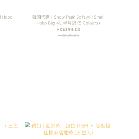
 Hobo
韓國代購｜Snow Peak Softwill Small
Hobo Bag 4L 半月袋 (5 Colours)
HK$399.00
HK$529.00