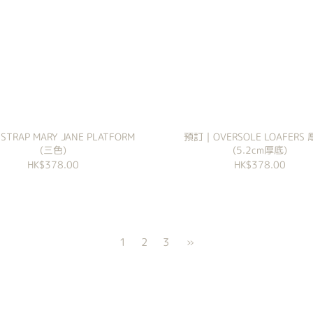
TRAP MARY JANE PLATFORM
預訂｜OVERSOLE LOAFERS
(三色)
(5.2cm厚底)
HK$378.00
HK$378.00
1
2
3
»