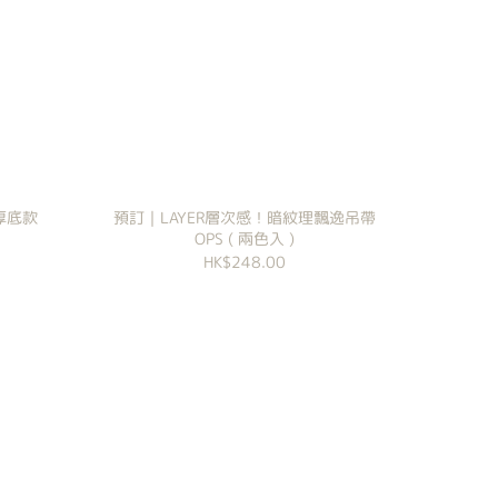
 厚底款
預訂｜LAYER層次感！暗紋理飄逸吊帶
OPS ( 兩色入 )
HK$248.00