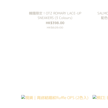
韓國限定！OTZ ROMARY LACE-UP
SALM
SNEAKERS (3 Colours)
配色 
HK$398.00
HK$628.00