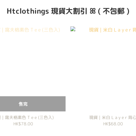
Htclothings 現貨大割引 ꕤ ( 不包郵 )
售完
 | 窩夫格素色 T e e (三色入)
現貨 | 米白 L a y e r 背
HK$78.00
HK$68.00