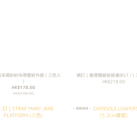
日系感紗紗吊帶壓紋外搭 ( 三色入
預訂｜垂感闊腳裙褲連BELT ! ( 
)
HK$218.00
HK$178.60
HK$188.00
✧
✧ 韓國連線 ✧