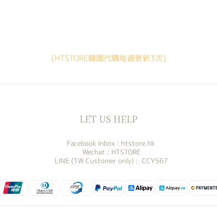
{HTSTORE韓國代購每週更新3次}
LET US HELP
Facebook Inbox :
htstore.hk
Wechat : HTSTORE
LINE (TW Customer only) : CCY567