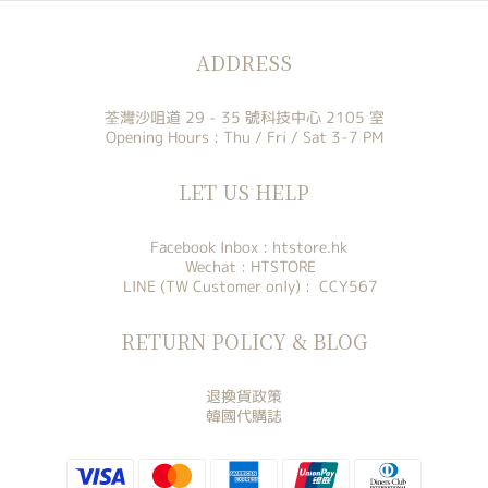
ADDRESS
荃灣沙咀道 29 - 35 號科技中心 2105 室
Opening Hours : Thu / Fri / Sat 3-7 PM
LET US HELP
Facebook Inbox :
htstore.hk
Wechat : HTSTORE
LINE (TW Customer only) : CCY567
RETURN POLICY & BLOG
退換貨政策
韓國代購誌