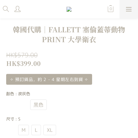
韓國代購｜FALLETT 塞倫蓋蒂動物
PRINT 大學衛衣
HK$579.00
HK$399.00
✧ 預訂貨品，約 2 - 4 星期左右到貨 ✧
顏色
: 炭灰色
炭灰色
黑色
尺寸
: S
S
M
L
XL