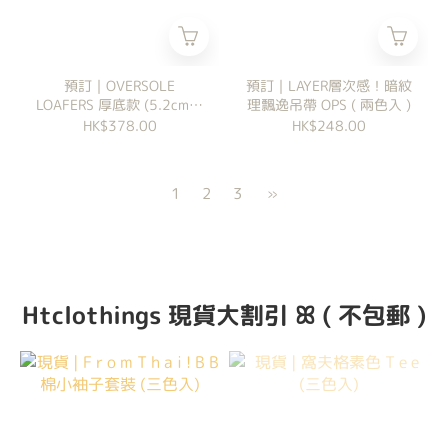
預訂｜OVERSOLE
預訂｜LAYER層次感！暗紋
LOAFERS 厚底款 (5.2cm厚
理飄逸吊帶 OPS ( 兩色入 )
底)
HK$378.00
HK$248.00
1
2
3
»
Htclothings 現貨大割引 ꕤ ( 不包郵 )