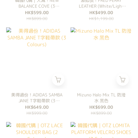
韓國代購｜大減！NEW
激抵價！FRED PERRY
BALANCE COVE (3
LEATHER (White/Light
Colours)
Oyster)
HK$599.00
HK$499.00
HK$899.00
HK$1,199.00
美得過份！ADIDAS SAMBA
Mizuno Halo Mix TL 防潑
JANE T字鞋帶款 (3
水 黑色
Colours)
HK$649.00
HK$699.00
HK$999.00
HK$899.00