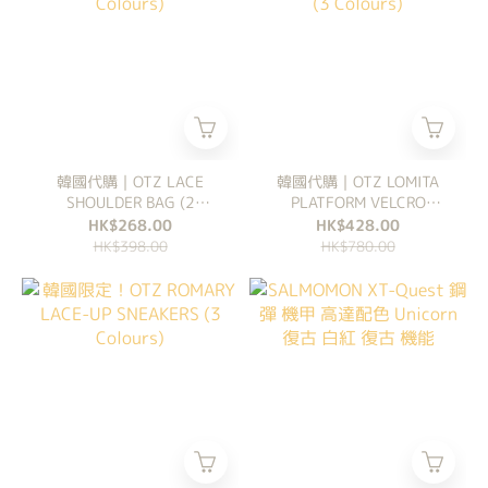
韓國代購｜OTZ LACE
韓國代購｜OTZ LOMITA
SHOULDER BAG (2
PLATFORM VELCRO
Colours)
SHOES (3 Colours)
HK$268.00
HK$428.00
HK$398.00
HK$780.00