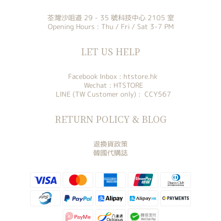
荃灣沙咀道 29 - 35 號科技中心 2105 室
Opening Hours : Thu / Fri / Sat 3-7 PM
LET US HELP
Facebook Inbox :
htstore.hk
Wechat : HTSTORE
LINE (TW Customer only) : CCY567
RETURN POLICY & BLOG
退換貨政策
韓國代購誌