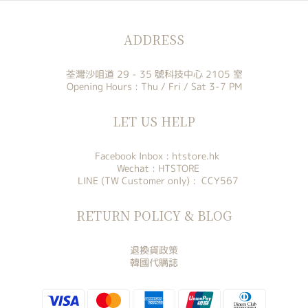
ADDRESS
荃灣沙咀道 29 - 35 號科技中心 2105 室
Opening Hours : Thu / Fri / Sat 3-7 PM
LET US HELP
Facebook Inbox :
htstore.hk
Wechat : HTSTORE
LINE (TW Customer only) : CCY567
RETURN POLICY & BLOG
退換貨政策
韓國代購誌