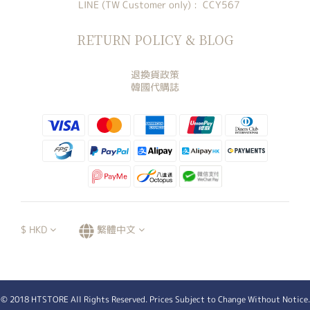
LINE (TW Customer only) : CCY567
RETURN POLICY & BLOG
退換貨政策
韓國代購誌
$
HKD
繁體中文
© 2018 HTSTORE All Rights Reserved. Prices Subject to Change Without Notice.