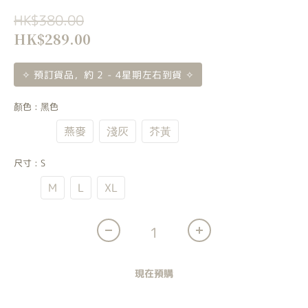
HK$380.00
HK$289.00
✧ 預訂貨品，約 2 - 4星期左右到貨 ✧
顏色
: 黑色
黑色
燕麥
淺灰
芥黃
尺寸
: S
S
M
L
XL
現在預購