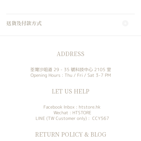
送貨及付款方式
ADDRESS
荃灣沙咀道 29 - 35 號科技中心 2105 室
Opening Hours : Thu / Fri / Sat 3-7 PM
LET US HELP
Facebook Inbox :
htstore.hk
Wechat : HTSTORE
LINE (TW Customer only) : CCY567
RETURN POLICY & BLOG