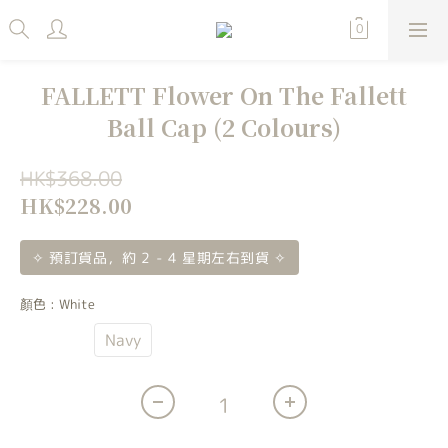
FALLETT Flower On The Fallett
Ball Cap (2 Colours)
HK$368.00
HK$228.00
✧ 預訂貨品，約 2 - 4 星期左右到貨 ✧
顏色
: White
White
Navy