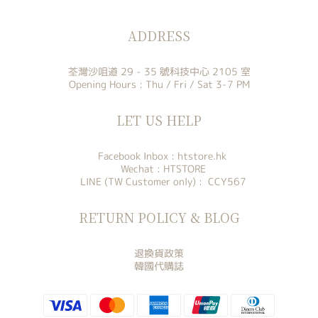
ADDRESS
荃灣沙咀道 29 - 35 號科技中心 2105 室
Opening Hours : Thu / Fri / Sat 3-7 PM
LET US HELP
Facebook Inbox :
htstore.hk
Wechat : HTSTORE
LINE (TW Customer only) : CCY567
RETURN POLICY & BLOG
退換貨政策
韓國代購誌