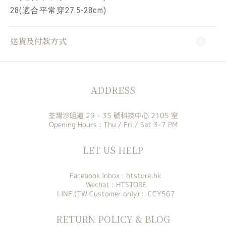
28(適合平常穿27.5-28cm)
送貨及付款方式
ADDRESS
荃灣沙咀道 29 - 35 號科技中心 2105 室
Opening Hours : Thu / Fri / Sat 3-7 PM
LET US HELP
Facebook Inbox :
htstore.hk
Wechat : HTSTORE
LINE (TW Customer only) : CCY567
RETURN POLICY & BLOG