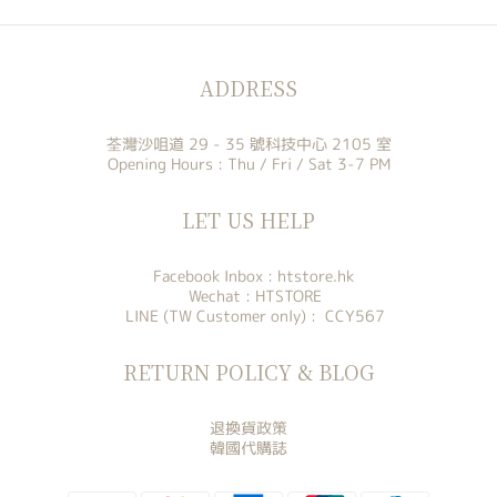
ADDRESS
荃灣沙咀道 29 - 35 號科技中心 2105 室
Opening Hours : Thu / Fri / Sat 3-7 PM
LET US HELP
Facebook Inbox :
htstore.hk
Wechat : HTSTORE
LINE (TW Customer only) : CCY567
RETURN POLICY & BLOG
退換貨政策
韓國代購誌