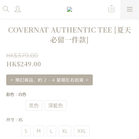
COVERNAT AUTHENTIC TEE [夏天
必留一件款]
HK$379.00
HK$249.00
✧ 預訂貨品，約 2 - 4 星期左右到貨 ✧
顏色
: 白色
白色
黑色
深藍色
尺寸
: XS
XS
S
M
L
XL
XXL