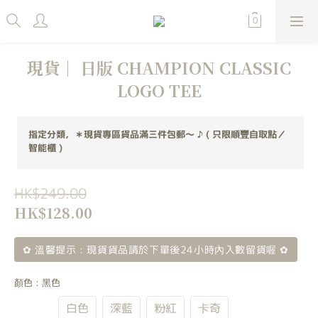
現貨｜ 日版 CHAMPION CLASSIC
LOGO TEE
指定分類，＊現貨專區貨品滿三件包郵～ ♪ ( 只限順豐自取點／
智能櫃 )
HK$249.00
HK$128.00
✿ 溫馨提示 : 現貨貨品請於下單後24小時內入數留貨喔 ✿
顏色
: 黑色
黑色
白色
深藍
粉紅
卡奇