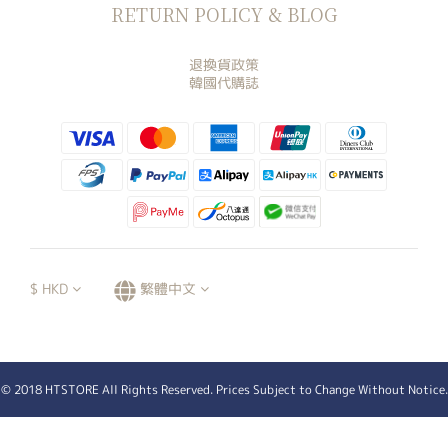
RETURN POLICY & BLOG
退換貨政策
韓國代購誌
$
HKD
繁體中文
© 2018 HTSTORE All Rights Reserved. Prices Subject to Change Without Notice.