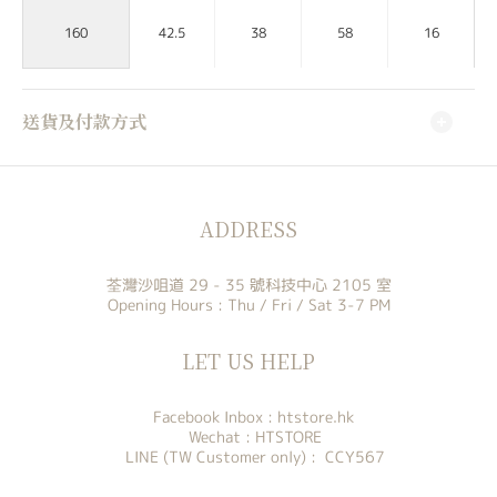
160
42.5
38
58
16
送貨及付款方式
ADDRESS
荃灣沙咀道 29 - 35 號科技中心 2105 室
Opening Hours : Thu / Fri / Sat 3-7 PM
LET US HELP
Facebook Inbox :
htstore.hk
Wechat : HTSTORE
LINE (TW Customer only) : CCY567