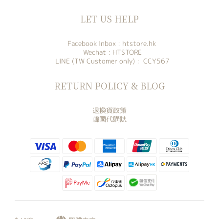
LET US HELP
Facebook Inbox :
htstore.hk
Wechat : HTSTORE
LINE (TW Customer only) : CCY567
RETURN POLICY & BLOG
退換貨政策
韓國代購誌