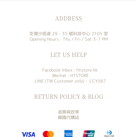
ADDRESS
荃灣沙咀道 29 - 35 號科技中心 2105 室
Opening Hours : Thu / Fri / Sat 3-7 PM
LET US HELP
Facebook Inbox :
htstore.hk
Wechat : HTSTORE
LINE (TW Customer only) : CCY567
RETURN POLICY & BLOG
退換貨政策
韓國代購誌