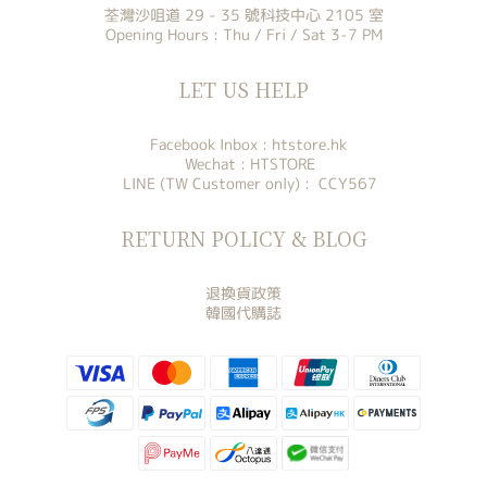
荃灣沙咀道 29 - 35 號科技中心 2105 室
Opening Hours : Thu / Fri / Sat 3-7 PM
LET US HELP
Facebook Inbox :
htstore.hk
Wechat : HTSTORE
LINE (TW Customer only) : CCY567
RETURN POLICY & BLOG
退換貨政策
韓國代購誌